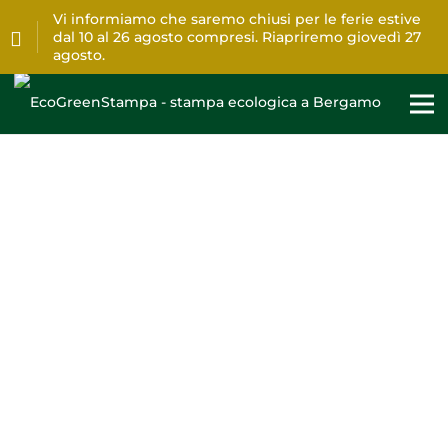
Vi informiamo che saremo chiusi per le ferie estive
dal 10 al 26 agosto compresi. Riapriremo giovedì 27
agosto.