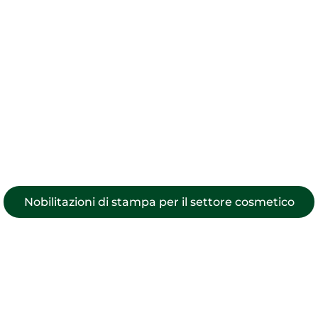
per il settore della cosmetica
Nell’industria cosmetica, dove l’estetica gioca un ruolo chiave,
la nobilitazione dei tuoi stampati può elevare notevolmente
la percezione del tuo brand.
Grazie alla nostra stampa di alta qualità, puoi affascinare i tuoi
clienti attraverso colori vibranti, includendo tonalità vivaci di
rosa, la brillantezza dell’oro e la lucentezza dell’argento,
realizzando effetti visivi unici.
Nobilitazioni di stampa per il settore cosmetico