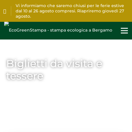
Vi informiamo che saremo chiusi per le ferie estive
dal 10 al 26 agosto compresi. Riapriremo giovedì 27
agosto.
Biglietti da visita e
tessere
Home
>
Stampa
>
Biglietti da visita e tessere