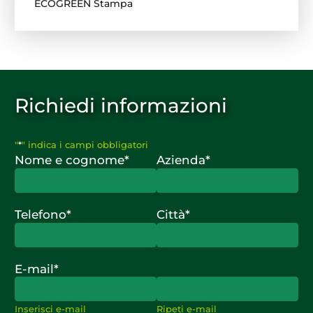
Richiedi informazioni
"
*
" indica i campi obbligatori
Nome e cognome
*
Azienda
*
Telefono
*
Città
*
E-mail
*
Inserisci e-mail
Ripeti e-mail