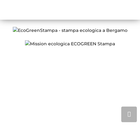
LUN – VEN
08:30 – 13:00 / 14:00 – 18:00
Conosci ECOGREEN Stampa
Chi siamo
Certificazione FSC
Stampa digitale e offset
Prodotti Stampa
Lavorazioni speciali
SEGUICI SUI SOCIAL NETWORK