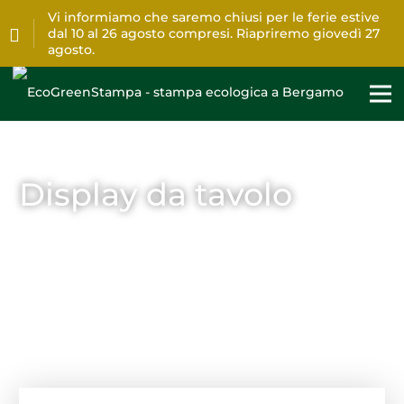
Vi informiamo che saremo chiusi per le ferie estive
dal 10 al 26 agosto compresi. Riapriremo giovedì 27
agosto.
Display da tavolo
Home
>
Stampa
>
Display da tavolo