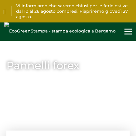
Vi informiamo che saremo chiusi per le ferie estive
dal 10 al 26 agosto compresi. Riapriremo giovedì 27
agosto.
Pannelli forex
Home
>
Stampa
>
Pannelli forex