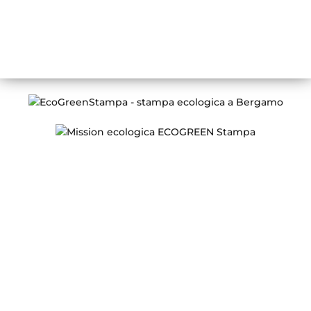
LUN – VEN
08:30 – 13:00 / 14:00 – 18:00
Conosci ECOGREEN Stampa
Chi siamo
Certificazione FSC
Stampa digitale e offset
Prodotti Stampa
Lavorazioni speciali