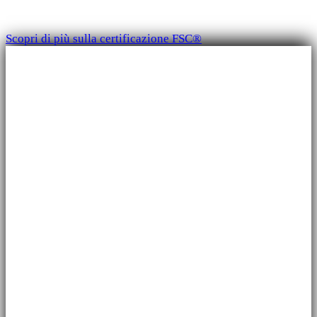
preservare il sistema.
Scopri di più sulla certificazione FSC®
Telefono
+39 035.330904
Indirizzo e-mail
info@ecogreenstampa.it
Sede