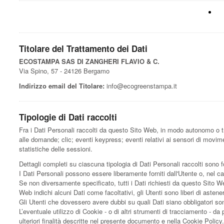
Titolare del Trattamento dei Dati
ECOSTAMPA SAS DI ZANGHERI FLAVIO & C.
Via Spino, 57 - 24126 Bergamo
Indirizzo email del Titolare:
info@ecogreenstampa.it
Tipologie di Dati raccolti
Fra i Dati Personali raccolti da questo Sito Web, in modo autonomo o tr
alle domande; clic; eventi keypress; eventi relativi ai sensori di movim
statistiche delle sessioni.
Dettagli completi su ciascuna tipologia di Dati Personali raccolti sono fo
I Dati Personali possono essere liberamente forniti dall'Utente o, nel c
Se non diversamente specificato, tutti i Dati richiesti da questo Sito We
Web indichi alcuni Dati come facoltativi, gli Utenti sono liberi di asten
Gli Utenti che dovessero avere dubbi su quali Dati siano obbligatori sono
L’eventuale utilizzo di Cookie - o di altri strumenti di tracciamento - da pa
ulteriori finalità descritte nel presente documento e nella Cookie Policy.