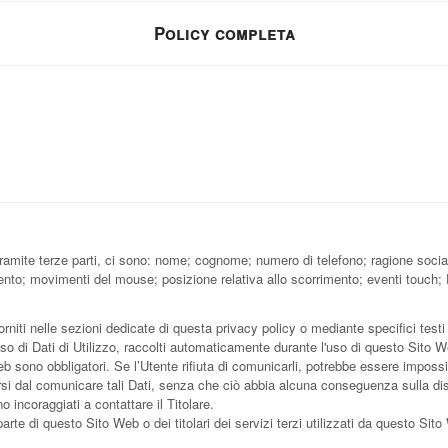
Policy completa
amite terze parti, ci sono: nome; cognome; numero di telefono; ragione sociale
ento; movimenti del mouse; posizione relativa allo scorrimento; eventi touch; D
rniti nelle sezioni dedicate di questa privacy policy o mediante specifici testi 
aso di Dati di Utilizzo, raccolti automaticamente durante l'uso di questo Sito 
b sono obbligatori. Se l’Utente rifiuta di comunicarli, potrebbe essere impossib
ersi dal comunicare tali Dati, senza che ciò abbia alcuna conseguenza sulla disp
 incoraggiati a contattare il Titolare.
rte di questo Sito Web o dei titolari dei servizi terzi utilizzati da questo Sito We