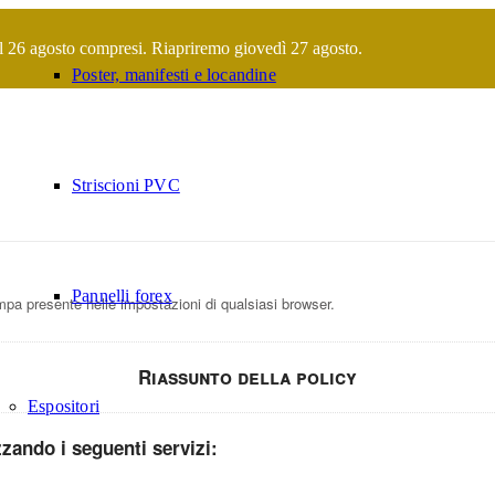
al 26 agosto compresi. Riapriremo giovedì 27 agosto.
Poster, manifesti e locandine
Striscioni PVC
Pannelli forex
a presente nelle impostazioni di qualsiasi browser.
Riassunto della policy
Espositori
izzando i seguenti servizi: