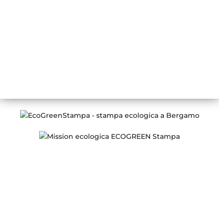
24126 Bergamo
Orari di apertura
LUN – VEN
08:30 – 13:00 / 14:00 – 18:00
Conosci ECOGREEN Stampa
Chi siamo
Certificazione FSC
Stampa digitale e offset