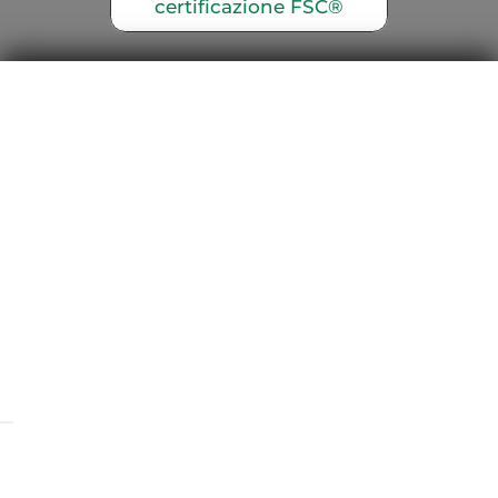
certificazione FSC®
Telefono
+39 035.330904
Indirizzo e-mail
info@ecogreenstampa.it
Sede
Via Pietro Spino, 57