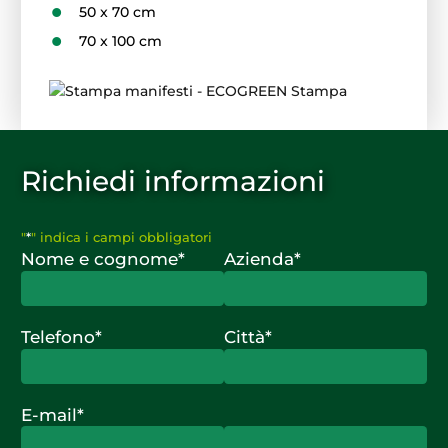
50 x 70 cm
70 x 100 cm
Richiedi informazioni
"
*
" indica i campi obbligatori
Nome e cognome
*
Azienda
*
Telefono
*
Città
*
E-mail
*