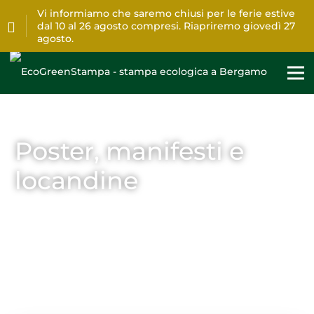
Vi informiamo che saremo chiusi per le ferie estive
dal 10 al 26 agosto compresi. Riapriremo giovedì 27
agosto.
Poster, manifesti e
locandine
Home
>
Stampa
>
Poster, manifesti e locandine