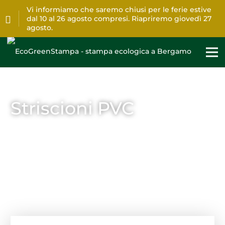
Vi informiamo che saremo chiusi per le ferie estive
dal 10 al 26 agosto compresi. Riapriremo giovedì 27
agosto.
Striscioni PVC
Home
>
Stampa
>
Striscioni PVC