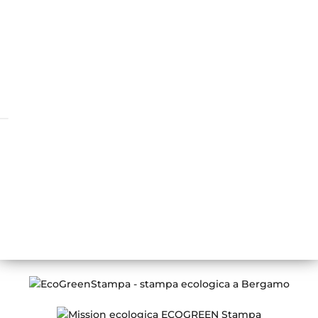
info@ecogreenstampa.it
Sede
Via Pietro Spino, 57
24126 Bergamo
Orari di apertura
LUN – VEN
08:30 – 13:00 / 14:00 – 18:00