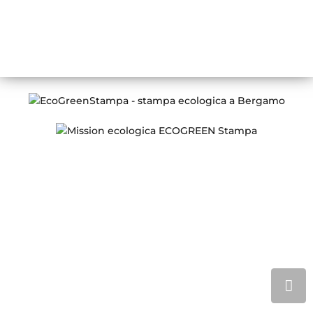
LUN – VEN
08:30 – 13:00 / 14:00 – 18:00
Conosci ECOGREEN Stampa
Chi siamo
Certificazione FSC
Stampa digitale e offset
Prodotti Stampa
Lavorazioni speciali